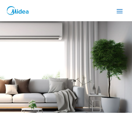
SERVICIO TÉCNICO MIDEA
SANTA PERPETUA DE
MOGODA
Cuidamos tus
electrodomésticos
¡La
máxima
confianza que le puede brindar un
servicio
técnico
!
Llámanos
Contáctanos
ASISTENCIA EL MISMO DÍA SIN