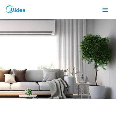
SERVICIO TÉCNICO MIDEA
HOSPITALET DE
LLOBREGAT
Cuidamos tus
electrodomésticos
¡La
máxima
confianza que le puede brindar un
servicio
técnico
!
Llámanos
Contáctanos
ASISTENCIA EL MISMO DÍA SIN