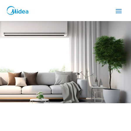
SERVICIO TÉCNICO MIDEA
PARETS DEL VALLES
Cuidamos tus
electrodomésticos
¡La
máxima
confianza que le puede brindar un
servicio
técnico
!
Llámanos
Contáctanos
ASISTENCIA EL MISMO DÍA SIN