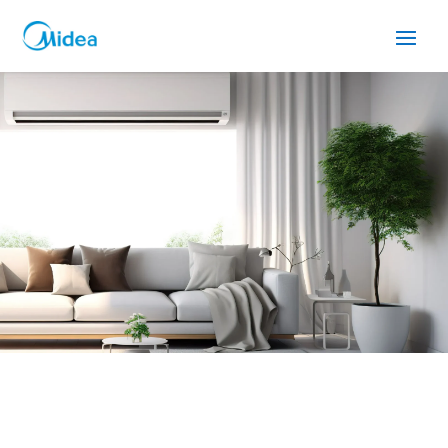
SERVICIO TÉCNICO MIDEA
CERVELLO
Cuidamos tus
electrodomésticos
¡La
máxima
confianza que le puede brindar un
servicio
técnico
!
Llámanos
Contáctanos
ASISTENCIA EL MISMO DÍA SIN