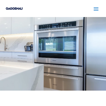
SERVICIO TÉCNICO
GAGGENAU SANT CUGAT
DEL VALLES
Cuidamos tus
electrodomésticos
¡La
máxima
confianza que le puede brindar un
servicio
técnico
!
Llámanos
Contáctanos
ASISTENCIA EL MISMO DÍA SIN