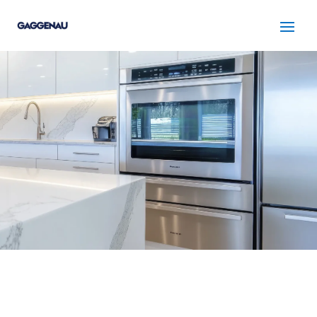
SERVICIO TÉCNICO
GAGGENAU CERVELLO
Cuidamos tus
electrodomésticos
¡La
máxima
confianza que le puede brindar un
servicio
técnico
!
Llámanos
Contáctanos
ASISTENCIA EL MISMO DÍA SIN