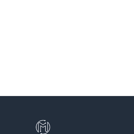
SANT VICENÇ DELS HORTS
SANTA COLOMA DE CERVELLO
SANTA COLOMA DE GRAMENET
SANTA PERPETUA DE MOGODA
TERRASSA
TEYA
VILADECANS
VILASSAR DE DALT
VILASSAR DE MAR