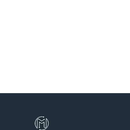
SANT VICENÇ DELS HORTS
SANTA COLOMA DE CERVELLO
SANTA COLOMA DE GRAMENET
SANTA PERPETUA DE MOGODA
TERRASSA
TEYA
VILADECANS
VILASSAR DE DALT
VILASSAR DE MAR