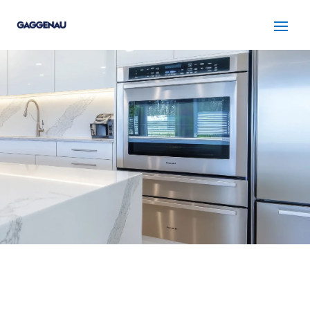
SERVICIO TÉCNICO
GAGGENAU SABADELL
Cuidamos tus
electrodomésticos
¡La
máxima
confianza que le puede brindar un
servicio
técnico
!
Llámanos
Contáctanos
ASISTENCIA EL MISMO DÍA SIN