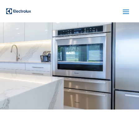
SERVICIO TÉCNICO
ELECTROLUX TERRASSA
Cuidamos tus
electrodomésticos
¡La
máxima
confianza que le puede brindar un
servicio
técnico
!
Llámanos
Contáctanos
ASISTENCIA EL MISMO DÍA SIN