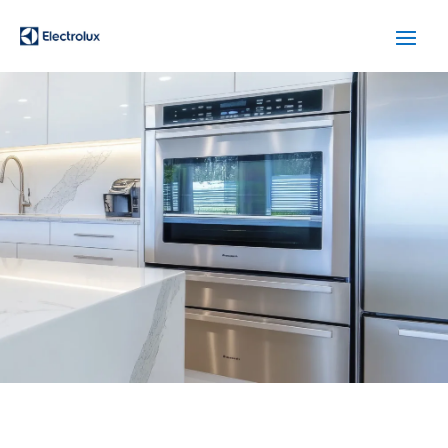
SERVICIO TÉCNICO
ELECTROLUX SANT
VICENC DELS HORTS
Cuidamos tus
electrodomésticos
¡La
máxima
confianza que le puede brindar un
servicio
técnico
!
Llámanos
Contáctanos
ASISTENCIA EL MISMO DÍA SIN