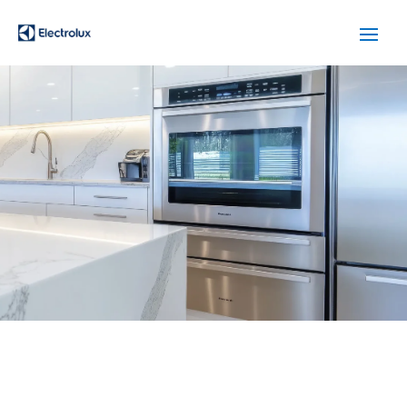
SERVICIO TÉCNICO
ELECTROLUX MONTGAT
Cuidamos tus
electrodomésticos
¡La
máxima
confianza que le puede brindar un
servicio
técnico
!
Llámanos
Contáctanos
ASISTENCIA EL MISMO DÍA SIN