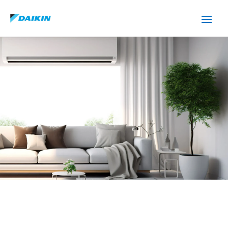
SERVICIO TÉCNICO DAIKIN
SANT QUIRZE DEL VALLES
Cuidamos tus
electrodomésticos
¡La
máxima
confianza que le puede brindar un
servicio
técnico
!
Llámanos
Contáctanos
ASISTENCIA EL MISMO DÍA SIN