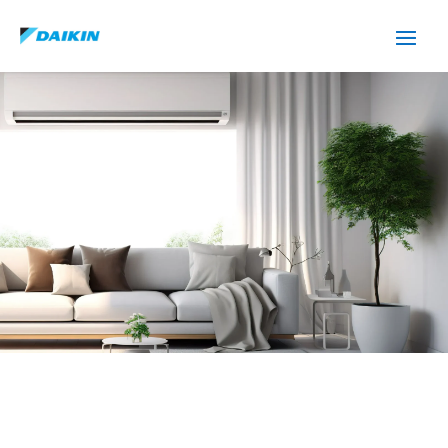
SERVICIO TÉCNICO DAIKIN
CASTELLAR DEL VALLES
Cuidamos tus
electrodomésticos
¡La
máxima
confianza que le puede brindar un
servicio
técnico
!
Llámanos
Contáctanos
ASISTENCIA EL MISMO DÍA SIN