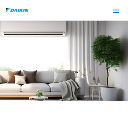
SERVICIO TÉCNICO DAIKIN
PARETS DEL VALLES
Cuidamos tus
electrodomésticos
¡La
máxima
confianza que le puede brindar un
servicio
técnico
!
Llámanos
Contáctanos
ASISTENCIA EL MISMO DÍA SIN