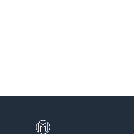
SANT VICENÇ DELS HORTS
SANTA COLOMA DE CERVELLO
SANTA COLOMA DE GRAMENET
SANTA PERPETUA DE MOGODA
TERRASSA
TEYA
VILADECANS
VILASSAR DE DALT
VILASSAR DE MAR