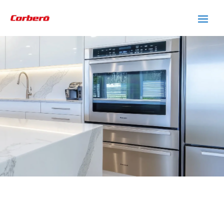
SERVICIO TÉCNICO
CORBERO SABADELL
Cuidamos tus
electrodomésticos
¡La
máxima
confianza que le puede brindar un
servicio
técnico
!
Llámanos
Contáctanos
ASISTENCIA EL MISMO DÍA SIN