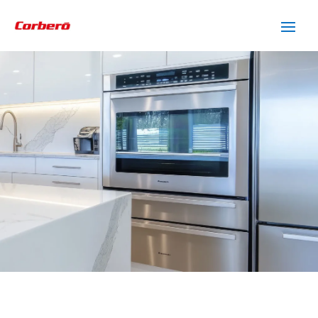
SERVICIO TÉCNICO
CORBERO PREMIA DE
DALT
Cuidamos tus
electrodomésticos
¡La
máxima
confianza que le puede brindar un
servicio
técnico
!
Llámanos
Contáctanos
ASISTENCIA EL MISMO DÍA SIN