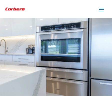
SERVICIO TÉCNICO
CORBERO MOLLET DEL
VALLES
Cuidamos tus
electrodomésticos
¡La
máxima
confianza que le puede brindar un
servicio
técnico
!
Llámanos
Contáctanos
ASISTENCIA EL MISMO DÍA SIN