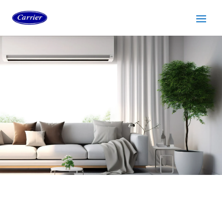
SERVICIO TÉCNICO
CARRIER TERRASSA
Cuidamos tus
electrodomésticos
¡La
máxima
confianza que le puede brindar un
servicio
técnico
!
Llámanos
Contáctanos
ASISTENCIA EL MISMO DÍA SIN