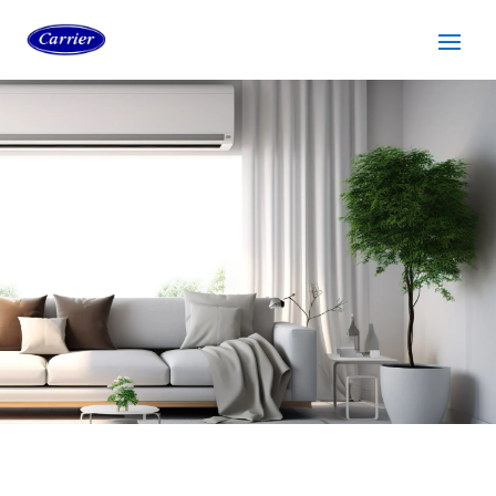
SERVICIO TÉCNICO
CARRIER HOSPITALET DE
LLOBREGAT
Cuidamos tus
electrodomésticos
¡La
máxima
confianza que le puede brindar un
servicio
técnico
!
Llámanos
Contáctanos
ASISTENCIA EL MISMO DÍA SIN