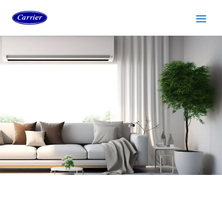
SERVICIO TÉCNICO
CARRIER MOLINS DE REI
Cuidamos tus
electrodomésticos
¡La
máxima
confianza que le puede brindar un
servicio
técnico
!
Llámanos
Contáctanos
ASISTENCIA EL MISMO DÍA SIN