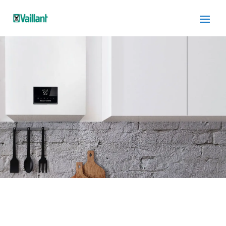
SERVICIO TÉCNICO
VAILLANT GAVA
Cuidamos tus
electrodomésticos
¡La
máxima
confianza que le puede brindar un
servicio
técnico
!
Llámanos
Contáctanos
ASISTENCIA EL MISMO DÍA SIN