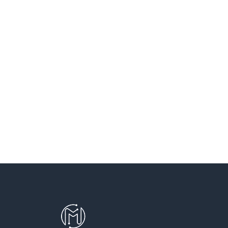
SANT VICENÇ DELS HORTS
SANTA COLOMA DE CERVELLO
SANTA COLOMA DE GRAMENET
SANTA PERPETUA DE MOGODA
TERRASSA
TEYA
VILADECANS
VILASSAR DE DALT
VILASSAR DE MAR