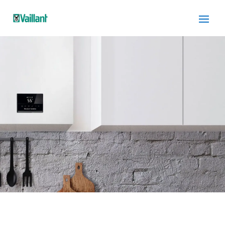
SERVICIO TÉCNICO
VAILLANT
CASTELLBISBAL
Cuidamos tus
electrodomésticos
¡La
máxima
confianza que le puede brindar un
servicio
técnico
!
Llámanos
Contáctanos
ASISTENCIA EL MISMO DÍA SIN