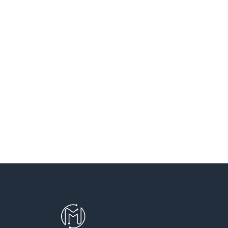
SANT VICENÇ DELS HORTS
SANTA COLOMA DE CERVELLO
SANTA COLOMA DE GRAMENET
SANTA PERPETUA DE MOGODA
TERRASSA
TEYA
VILADECANS
VILASSAR DE DALT
VILASSAR DE MAR