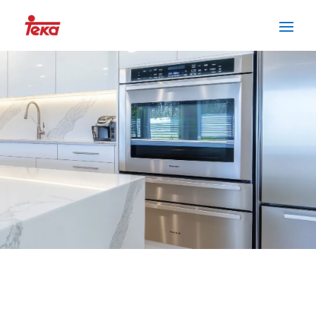
SERVICIO TÉCNICO TEKA
PREMIA DE MAR
Cuidamos tus
electrodomésticos
¡La
máxima
confianza que le puede brindar un
servicio
técnico
!
Llámanos
Contáctanos
ASISTENCIA EL MISMO DÍA SIN