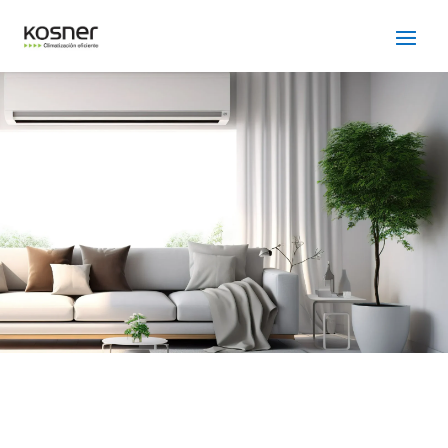
SERVICIO TÉCNICO
KOSNER RUBI
Cuidamos tus
electrodomésticos
¡La
máxima
confianza que le puede brindar un
servicio
técnico
!
Llámanos
Contáctanos
ASISTENCIA EL MISMO DÍA SIN