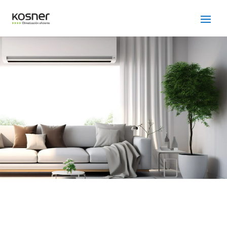
SERVICIO TÉCNICO
KOSNER CASTELLBISBAL
Cuidamos tus
electrodomésticos
¡La
máxima
confianza que le puede brindar un
servicio
técnico
!
Llámanos
Contáctanos
ASISTENCIA EL MISMO DÍA SIN