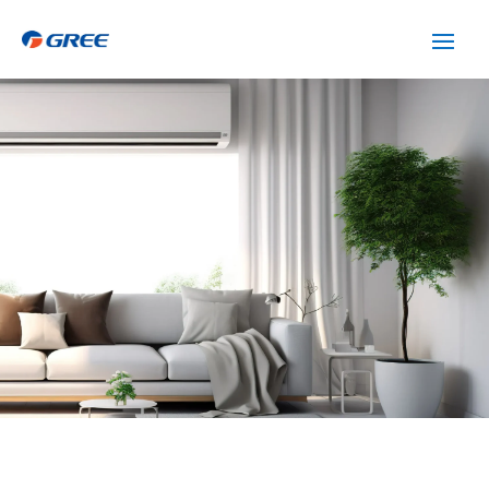
SERVICIO TÉCNICO GREE
SANTA COLOMA DE
CERVELLO
Cuidamos tus
electrodomésticos
¡La
máxima
confianza que le puede brindar un
servicio
técnico
!
Llámanos
Contáctanos
ASISTENCIA EL MISMO DÍA SIN