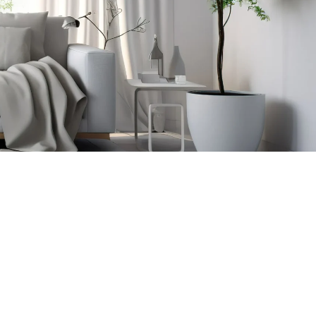
SERVICIO ECONÓMICO Y
EFICAZ
Aseguramos un servicio técnico rápido,
profesional y económico. Nos avalan nuestros
años de experiencia en el sector dando
servicio a miles de clientes satisfechos. Deje
su inversión en las mejores manos por un