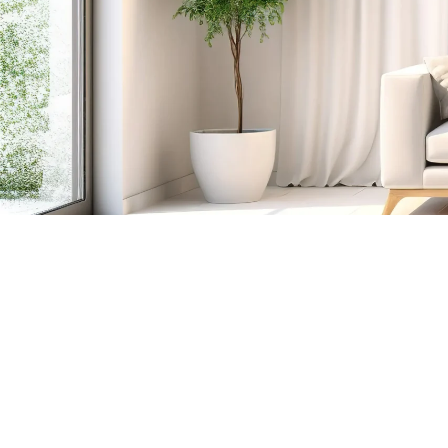
ASISTENCIA EL MISMO DÍA SIN
COSTE ADICIONAL
No cobramos recargo de urgencia por
asistirle el mismo día. Nuestra prioridad será
darle asistencia inmediata siempre y cuando
haya disponibilidad en la ruta de los técnicos
para desplazarse a su domicilio en menos de