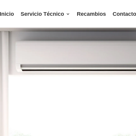
Inicio
Servicio Técnico
Recambios
Contact
ÉCNICO GREE SAN
S
domésticos
 que le puede brindar un servi