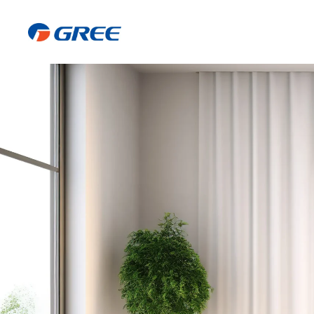
SERVICIO T
DELS HORT
Cuidamos tus electro
¡La
máxima
confianza
Llámanos
Contáctanos