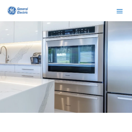
SERVICIO TÉCNICO
GENERAL ELECTRIC
RIPOLLET
Cuidamos tus
electrodomésticos
¡La
máxima
confianza que le puede brindar un
servicio
técnico
!
Llámanos
Contáctanos
ASISTENCIA EL MISMO DÍA SIN