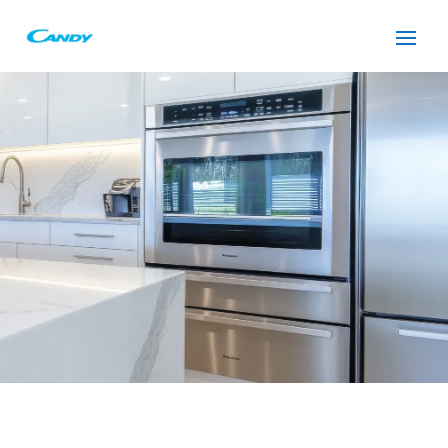
SERVICIO TÉCNICO
CANDY SANT CUGAT DEL
VALLES
Cuidamos tus
electrodomésticos
¡La
máxima
confianza que le puede brindar un
servicio
técnico
!
Llámanos
Contáctanos
ASISTENCIA EL MISMO DÍA SIN