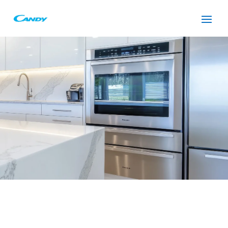
SERVICIO TÉCNICO
CANDY PREMIA DE DALT
Cuidamos tus
electrodomésticos
¡La
máxima
confianza que le puede brindar un
servicio
técnico
!
Llámanos
Contáctanos
ASISTENCIA EL MISMO DÍA SIN