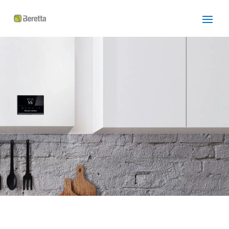
SERVICIO TÉCNICO
BERETTA HOSPITALET DE
LLOBREGAT
Cuidamos tus
electrodomésticos
¡La
máxima
confianza que le puede brindar un
servicio
técnico
!
Llámanos
Contáctanos
ASISTENCIA EL MISMO DÍA SIN