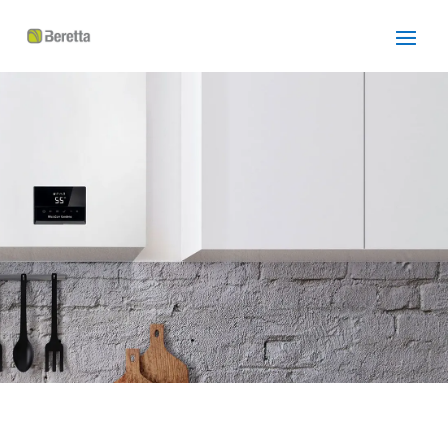
SERVICIO TÉCNICO
BERETTA
CASTELLDEFELS
Cuidamos tus
electrodomésticos
¡La
máxima
confianza que le puede brindar un
servicio
técnico
!
Llámanos
Contáctanos
ASISTENCIA EL MISMO DÍA SIN