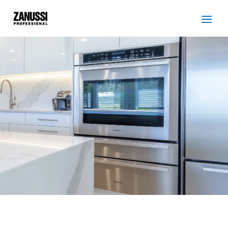
SERVICIO TÉCNICO
ZANUSSI PARETS DEL
VALLES
Cuidamos tus
electrodomésticos
¡La
máxima
confianza que le puede brindar un
servicio
técnico
!
Llámanos
Contáctanos
ASISTENCIA EL MISMO DÍA SIN