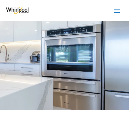
SERVICIO TÉCNICO
WHIRLPOOL
CASTELLBISBAL
Cuidamos tus
electrodomésticos
¡La
máxima
confianza que le puede brindar un
servicio
técnico
!
Llámanos
Contáctanos
ASISTENCIA EL MISMO DÍA SIN