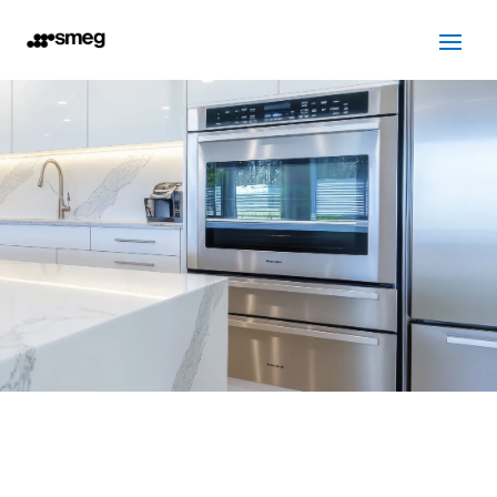
SERVICIO TÉCNICO SMEG
SANT QUIRZE DEL VALLES
Cuidamos tus
electrodomésticos
¡La
máxima
confianza que le puede brindar un
servicio
técnico
!
Llámanos
Contáctanos
ASISTENCIA EL MISMO DÍA SIN