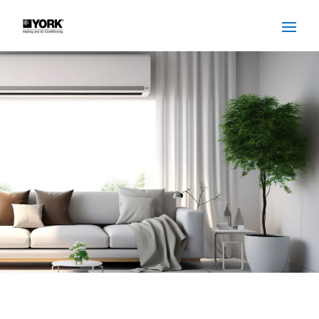
SERVICIO TÉCNICO ROCA
YORK CERDANYOLA DEL
VALLES
Cuidamos tus
electrodomésticos
¡La
máxima
confianza que le puede brindar un
servicio
técnico
!
Llámanos
Contáctanos
ASISTENCIA EL MISMO DÍA SIN