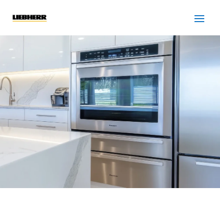
SERVICIO TÉCNICO
LIEBHERR SANTA
PERPETUA DE MOGODA
Cuidamos tus
electrodomésticos
¡La
máxima
confianza que le puede brindar un
servicio
técnico
!
Llámanos
Contáctanos
ASISTENCIA EL MISMO DÍA SIN