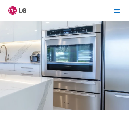
SERVICIO TÉCNICO LG
CERDANYOLA DEL
VALLES
Cuidamos tus
electrodomésticos
¡La
máxima
confianza que le puede brindar un
servicio
técnico
!
Llámanos
Contáctanos
ASISTENCIA EL MISMO DÍA SIN