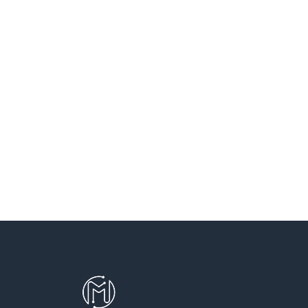
SANT VICENÇ DELS HORTS
SANTA COLOMA DE CERVELLO
SANTA COLOMA DE GRAMENET
SANTA PERPETUA DE MOGODA
TERRASSA
TEYA
VILADECANS
VILASSAR DE DALT
VILASSAR DE MAR