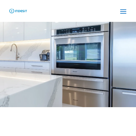
SERVICIO TÉCNICO
INDESIT MONTGAT
Cuidamos tus
electrodomésticos
¡La
máxima
confianza que le puede brindar un
servicio
técnico
!
Llámanos
Contáctanos
ASISTENCIA EL MISMO DÍA SIN