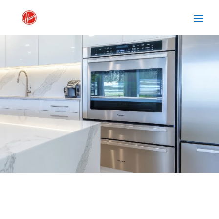
SERVICIO TÉCNICO
HOOVER MASNOU
Cuidamos tus
electrodomésticos
¡La
máxima
confianza que le puede brindar un
servicio
técnico
!
Llámanos
Contáctanos
ASISTENCIA EL MISMO DÍA SIN