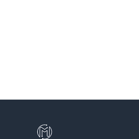
SANT VICENÇ DELS HORTS
SANTA COLOMA DE CERVELLO
SANTA COLOMA DE GRAMENET
SANTA PERPETUA DE MOGODA
TERRASSA
TEYA
VILADECANS
VILASSAR DE DALT
VILASSAR DE MAR