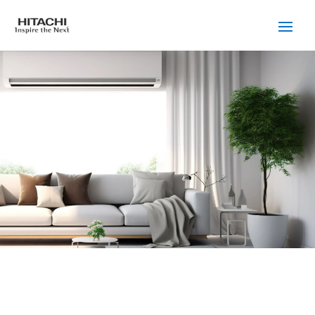
SERVICIO TÉCNICO
HITACHI RUBI
Cuidamos tus
electrodomésticos
¡La
máxima
confianza que le puede brindar un
servicio
técnico
!
Llámanos
Contáctanos
ASISTENCIA EL MISMO DÍA SIN