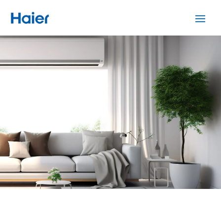
SERVICIO TÉCNICO HAIER
SANTA COLOMA DE
GRAMENET
Cuidamos tus
electrodomésticos
¡La
máxima
confianza que le puede brindar un
servicio
técnico
!
Llámanos
Contáctanos
ASISTENCIA EL MISMO DÍA SIN