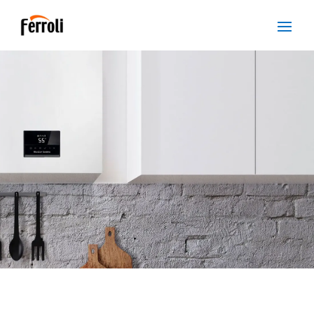
SERVICIO TÉCNICO
FERROLI SANT VICENC
DELS HORTS
Cuidamos tus
electrodomésticos
¡La
máxima
confianza que le puede brindar un
servicio
técnico
!
Llámanos
Contáctanos
ASISTENCIA EL MISMO DÍA SIN