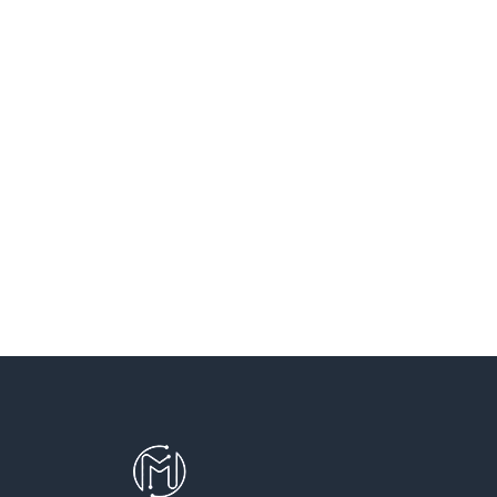
SANT VICENÇ DELS HORTS
SANTA COLOMA DE CERVELLO
SANTA COLOMA DE GRAMENET
SANTA PERPETUA DE MOGODA
TERRASSA
TEYA
VILADECANS
VILASSAR DE DALT
VILASSAR DE MAR