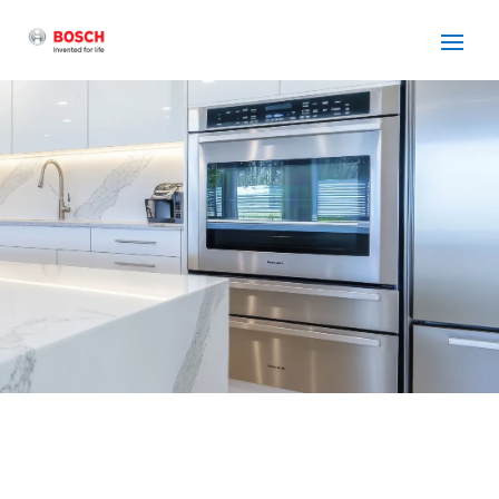
SERVICIO TÉCNICO
BOSCH MOLINS DE REI
Cuidamos tus
electrodomésticos
¡La
máxima
confianza que le puede brindar un
servicio
técnico
!
Llámanos
Contáctanos
ASISTENCIA EL MISMO DÍA SIN