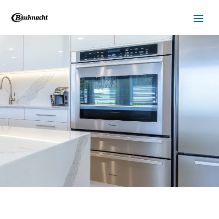
SERVICIO TÉCNICO
BAUKNECHT HOSPITALET
DE LLOBREGAT
Cuidamos tus
electrodomésticos
¡La
máxima
confianza que le puede brindar un
servicio
técnico
!
Llámanos
Contáctanos
ASISTENCIA EL MISMO DÍA SIN