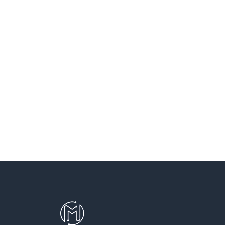
SANT VICENÇ DELS HORTS
SANTA COLOMA DE CERVELLO
SANTA COLOMA DE GRAMENET
SANTA PERPETUA DE MOGODA
TERRASSA
TEYA
VILADECANS
VILASSAR DE DALT
VILASSAR DE MAR