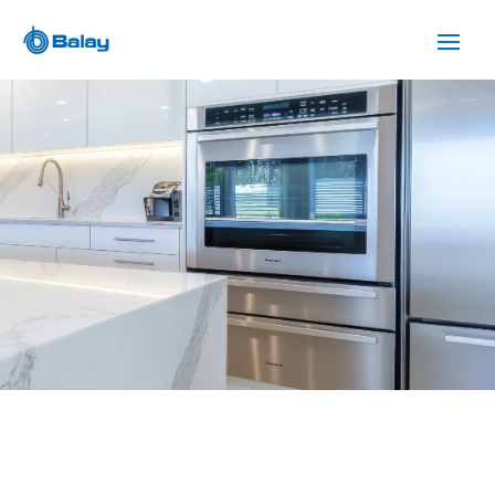
SERVICIO TÉCNICO BALAY
PALLEJA
Cuidamos tus
electrodomésticos
¡La
máxima
confianza que le puede brindar un
servicio
técnico
!
Llámanos
Contáctanos
ASISTENCIA EL MISMO DÍA SIN