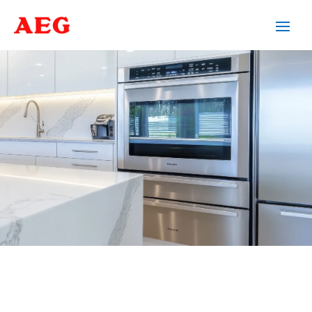
SERVICIO TÉCNICO AEG
VILADECANS
Cuidamos tus
electrodomésticos
¡La
máxima
confianza que le puede brindar un
servicio
técnico
!
Llámanos
Contáctanos
ASISTENCIA EL MISMO DÍA SIN