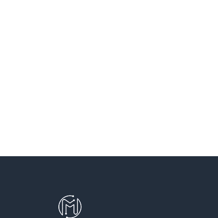
SANT VICENÇ DELS HORTS
SANTA COLOMA DE CERVELLO
SANTA COLOMA DE GRAMENET
SANTA PERPETUA DE MOGODA
TERRASSA
TEYA
VILADECANS
VILASSAR DE DALT
VILASSAR DE MAR